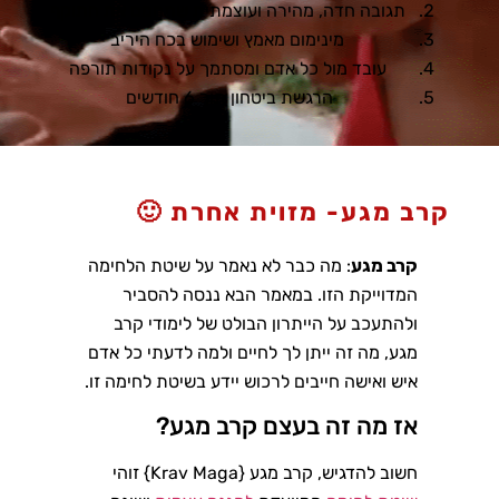
תגובה חדה, מהירה ועוצמתית שתהמם את התוקף
מינימום מאמץ ושימוש בכח היריב
עובד מול כל אדם ומסתמך על נקודות תורפה
הרגשת ביטחון תוך 6 חודשים
קרב מגע- מזוית אחרת 🙂
קרב מגע
: מה כבר לא נאמר על שיטת הלחימה
המדוייקת הזו. במאמר הבא ננסה להסביר
ולהתעכב על הייתרון הבולט של לימודי קרב
מגע, מה זה ייתן לך לחיים ולמה לדעתי כל אדם
איש ואישה חייבים לרכוש יידע בשיטת לחימה זו.
אז מה זה בעצם קרב מגע?
חשוב להדגיש, קרב מגע {Krav Maga} זוהי