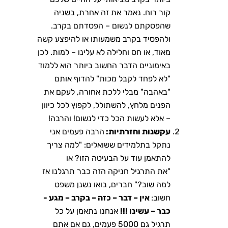
קור רוח. נאמר את זה אחרת, בשניה
שהפסקתם לנשום – הפסדתם בקרב.
ולהפסיד בקרב משמעותו או להיפצע קשה
מאוד, או חס וחלילה לא עלינו – למות. לכן
באימוניים הדבר החשוב ביותר הוא ללמוד
"לא לפחד לקבל מכות" להדוף אותם
"באהבה" מבלי ללכת אחורה, לעקם את
הפנים מלחץ, להשתולל, לקפוץ לכל כיוון
– אלא לעשות הכל כדי לנשום! והרבה!
עקשנות וחזרתיות:
הרבה פעמים אני
נתקל בתלמידים ששואלים: "למה צריך
להתאמן עוד על הבעיטה הזו? או
"את התרגיל חניקה הזה כבר תרגלנו אז
למה שוב?" חברים, בואו נשנן משפט
חשוב:
אין – דבר – כזה – בקרב – מגע -
כבר – עשינו !!!
אנחנו נתאמן על כל
תרגיל גם 5000 פעמים, גם אם אתם