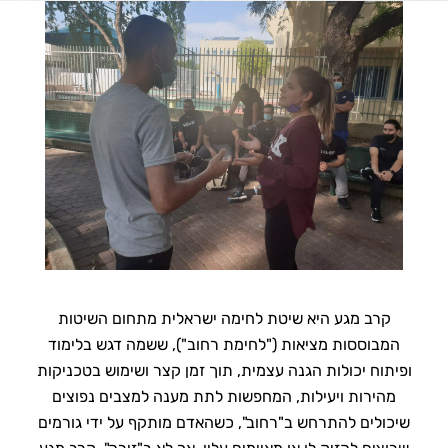
ידע רב
ומקצועיות גבוהה .השיעורים בנויים נכון ומותאמים לקצב 
ההתקדמות של התלמיד .
כמו בכל תחום בחיים - רצינות וההתמדה הם המפתח לתוצאות .
ממליץ מאוד !!
קרב מגע היא שיטת לחימה ישראלית מתחום השיטות
המבוססות מציאות ("לחימת רחוב"), ששמה דגש בלימוד
ופיתוח יכולות הגנה עצמית, תוך זמן קצר ושימוש בטכניקות
מהירות ויעילות, המחפשות לתת מענה למצבים נפוצים
שיכולים להתרחש ב"רחוב", כשהאדם מותקף על ידי גורמים