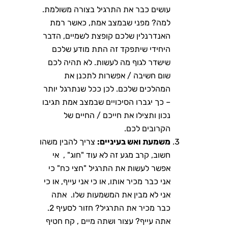
עושים כבר את התרגיל בצורה משולמת.
למה? מפני שבמצב אמת, כאשר רמת
האנדרנלין שלכם קופצת לשמיים, הדבר
היחידי שיתפקד זה התת מודע שלכם
שישדר לגוף מה לעשות. לא תהיה לכם
שום חשיבה / אפשרות לתכנן את
המהלכים שלכם. לכן ככל שנתרגל יותר
– כך יגברו הסיכויים שבמצב אמת תגיבו
נכון ותצילו את חייכם / החיים של
הקרובים לכם.
משמעת ואש בעיניים:
צריך להבין משהו
חשוב, קרב מגע זה לא עוד "חוג" , אי
אפשר לעשות את התרגיל "חצי כח" כי
אני כבר מכיר אותו, או כי אני עייף, או כי
אני לא מבין את המשמעות שלו. אתה
כבר מכיר את התרגיל? חזור לסעיף 2.
אתה עייף? עצור ושתה מיים , קח חטיף