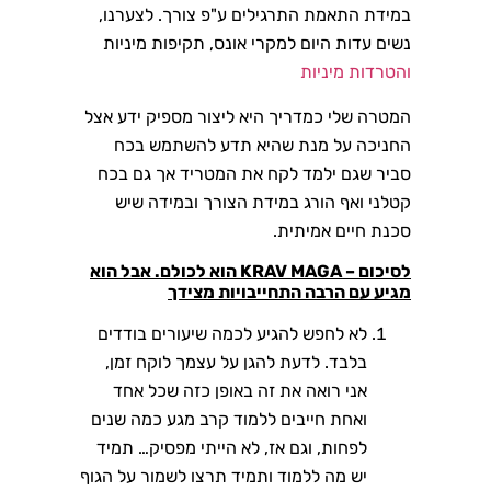
במידת התאמת התרגילים ע"פ צורך. לצערנו,
נשים עדות היום למקרי אונס, תקיפות מיניות
והטרדות מיניות
המטרה שלי כמדריך היא ליצור מספיק ידע אצל
החניכה על מנת שהיא תדע להשתמש בכח
סביר שגם ילמד לקח את המטריד אך גם בכח
קטלני ואף הורג במידת הצורך ובמידה שיש
סכנת חיים אמיתית.
לסיכום – KRAV MAGA הוא לכולם. אבל הוא
מגיע עם הרבה התחייבויות מצידך
לא לחפש להגיע לכמה שיעורים בודדים
בלבד. לדעת להגן על עצמך לוקח זמן,
אני רואה את זה באופן כזה שכל אחד
ואחת חייבים ללמוד קרב מגע כמה שנים
לפחות, וגם אז, לא הייתי מפסיק… תמיד
יש מה ללמוד ותמיד תרצו לשמור על הגוף