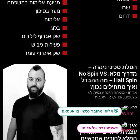
מניעת אלימות במשפחה
שרון
נוער בסיכון
דרום
אלימות
בלוג
שק אגרוף לילדים
פעילות גיבוש
שק איגרוף עומד
הטלת סכיני נינג'ה –
מדריך מלא: No Spin VS
Half Spin – מה ההבדל
ואיך מתחילים נכון?
אליהו - מומחה הגנה עצמית
13/03/2026
אין תגובות
קרא עוד »
אליהו מחובר עכשיו בוואטסאפ 👋
איך לבחור חוג הגנה
לאינסטגרם של אליהו
עצמית לילדים – המדריך
המלא להורים אחראיים