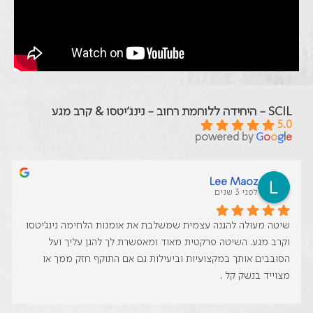
SCIL - היחידה ללוחמת רחוב - נינג'יטסו & קרב מגע
5.0
powered by
G
o
o
g
l
e
Lee Maoz
לפני 3 שנים
שיטה מעולה להגנה עצמית שמשלבת את אומנות הלחימה נינג׳יטסו 
וקרב מגע. השיטה פרקטית מאוד ומאפשרת לך להגן עליך ועל 
הסובבים אותך במקצועיות וביעילות גם אם התוקף חזק ממך או 
מצוייד בנשק קל .
לומדים איך לסיים ארוע במינימום זמן ומינימום נפגעים .
מעבר לכך , המורה , אלי , הוא מורה מעולה- בעל המון סבלנות , 