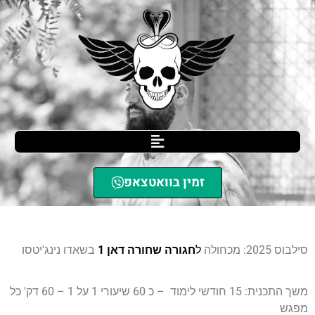
זמין בוואטצאפ
SCIL הגנה עצמית
»
סילבוס מכחולה לחגורה שחורה
סילבוס 2025: מכחולה
ל
חגורה שחורה דאן 1
בשאדו נינג'יטסו
משך התכנית: 15 חודשי לימוד – כ 60 שיעורי 1 על 1 – 60 דק' כל
מפגש