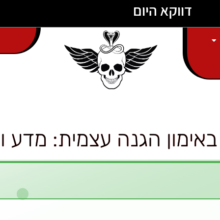
דווקא היום
מ
ר
ג
י
ש
א
ימון הגנה עצמית: מדע ו