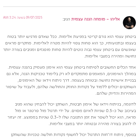
09/07/2025 בשעה 3:24 AM
אליהו - מומחה הגנה עצמית
הגיב:
ביטחון עצמי הוא גורם קריטי במניעת אלימות. ככל שאדם מרגיש יותר בטוח
בעצמו ובתנועותיו, כך הוא פחות צפוי להיות מטרה לאלימות. מחקרים מראים
שאנשים עם ביטחון עצמי גבוה נוטים להיות פחות מופגזים ומגיבים בצורה יותר
נחושה ומהירה במצבי אלימות.
אחד הכלים החשובים לפיתוח ביטחון עצמי הוא אימון מעמיק בהגנה עצמית.
במהלך האימונים, המאמנים מתמקדים לא רק בלימוד טכניקות הגנה, אלא גם
בבניית אישיות נחושה ובטוחה בעצמה. דרך ניתוח וידאו של האימונים,
השחקנים יכולים ללמוד על נקודות החוזק והחולשה שלהם, ולעבוד על שיפור
המהירות והדיוק שלהם.
לדוגמה, בניתוח וידאו של אימון חבטות, השחקן יכול להבחין שהוא מגיב
בעיכוב של כ-0.5 שניות לאיום מסוים. על ידי תרגול מול פרטנר או מול
מראה, הוא יכול לשפר את זמן התגובה שלו ל-0.3 שניות בממוצע. זה יעזור
לו להגיב בצורה מהירה ובטוחה יותר במצבי אלימות.
בנוסף, ניתוח דו"חות התרגול יכול לחשוף נקודות חולשה טכניות שהשחקן