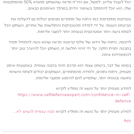
יכול לעבוד עליהן. למשל, אם הדו"ח מראה שהשחקן מחטיא 30% מהמתקפות
שלו, הוא יוכל להתמקד בשיפור הדיוק במהלך האימונים הבאים.
טכניקות מתקדמות כמו ניתוח של מתחרים מנוסים יכולות גם להעלות את
הביטחון העצמי. על ידי למידה מהטכניקות והחולשות של אחרים, השחקן יוכל
לפתח גישה יותר אסטרטגית ובטוחה יותר למצבי אלימות.
לדוגמה, ניתוח של וידאו של אלוף קראטה מראה שהוא נוטה להתחיל תמיד
בחבטה ימנית חזקה. על ידי זיהוי חולשה זו, השחקן יוכל להיערך טוב יותר
להתמודדות איתה.
בסופו של דבר, ביטחון עצמי הוא מרכיב חיוני בהגנה עצמית. באמצעות אימון
מעמיק, ניתוח נתונים, ולמידה מהמתחרים, השחקנים יכולים לפתח אישיות
נחושה ובטוחה יותר, שתסייע להם להימנע ממצבי אלימות.
למידע מעמיק יותר על נושא זה ממליץ לקרוא
https://www.selfdefenseexpert.com/confidence-in-self-
defense
למידע מעמיק יותר על נושא זה ממליץ לקרוא
הגנה עצמית לנשים: לא…
Reply