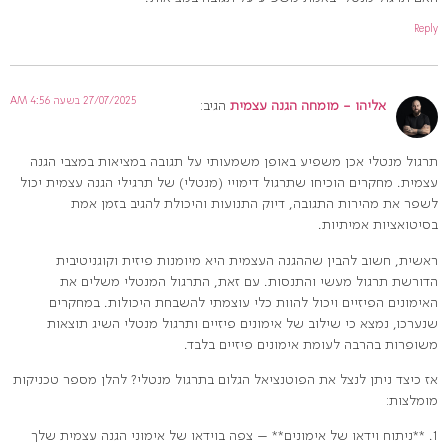
Reply
27/07/2025 בשעה 4:56 AM
אליהו - מומחה הגנה עצמית
הגיב:
תרגול מנטלי אכן משפיע באופן משמעותי על תגובה במציאות במצבי הגנה
עצמית. מחקרים הוכיחו שתרגול דימויי (מנטלי) של תרגילי הגנה עצמית יכול
לשפר את מהירות התגובה, דיוק התנועות והיכולת להגיב בזמן אמת
בסיטואציות אמיתיות.
ראשית, חשוב להבין שההגנה העצמית היא מיומנות פיזית וקוגניטיבית
הדורשת תרגול מעשי והתנסות. עם זאת, התרגול המנטלי משלים את
האימונים הפיזיים ויכול להוות כלי עוצמתי להשבחת היכולות. במחקרים
שנערכו, נמצא כי שילוב של אימונים פיזיים ותרגול מנטלי השיג תוצאות
משופרות בהרבה לעומת אימונים פיזיים בלבד.
אז כיצד ניתן לנצל את הפוטנציאל הגלום בתרגול מנטלי? להלן מספר טכניקות
מומלצות:
1. **ניתוח וידאו של אימונים** – צפה בוידאו של אימוני הגנה עצמית שלך