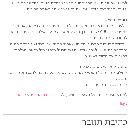
למשל, אם זיהית שמומחה מסוים מבצע טכניקת פנייה והתקפה בתוך 0.3
שניות, תרגל זאת בדימוי עד שתוכל לבצע אותה באותה מהירות.
דוגמאות מעשיות:
• לאחר ניתוח וידאו, זיהיתי שבתרגיל הגנה מפני תקיפה בעיטה, אני מגיב
בממוצע תוך 0.8 שניות. דרך תרגול מנטלי שבועי, הצלחתי לשפר את הזמן
לתגובה ל-0.5 שניות בלבד.
• בבדיקת דו"חות התרגול, גיליתי שאחוזי הדיוק שלי בביצוע טכניקת פנייה
והתקפה הם 75%. לאחר שבועיים של תרגול מנטלי מול מראה, הצלחתי
להעלות את הדיוק ל-90%.
טיפים מתקדמים ברמת מומחה:
• שלב את התרגול המנטלי עם תרגילי נשימה עמוקה כדי להגביר את הריכוז
והשליטה.
• נסה לשלב דימויים רב-ח
למידע מעמיק יותר על נושא זה ממליץ לקרוא
האם תרגול מנטלי באמת…
Reply
כתיבת תגובה