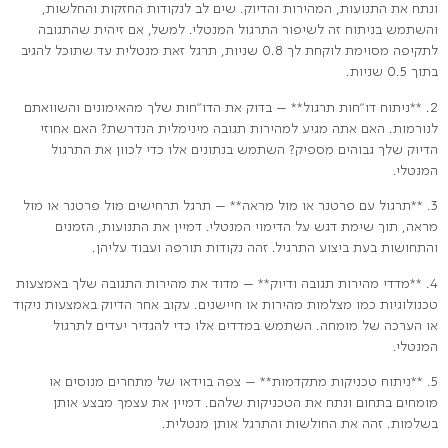
ונתח את התנועות, המהירות והדיוק. שים לב לנקודות החזקות והחלשות,
והשתמש בניתוח זה לשיפור התרגול המנטלי. למשל, אם זיהית שהתגובה
לתקיפה מסוימת לוקחת לך 0.8 שניות, תרגל זאת מנטלית עד שתוכל להגיב
בתוך 0.5 שניות.
2. **ניתוח דו"חות תרגול** – בדוק את הדו"חות שלך מהאימונים והשוואתם
לנורמות. האם אתה מגיע למהירות תגובה מינימלית הנדרשת? האם אחוזי
הדיוק שלך גבוהים מספיק? השתמש בנתונים אלו כדי לכוון את התרגול
המנטלי.
3. **תרגול עם פרטנר או מול מראה** – תרגל תרחישים מול פרטנר או מול
מראה, תוך שימת דגש על הדימוי המנטלי. דמיין את התנועות, הזמנים
והתחושות בעת ביצוע התרגיל. זהה נקודות תורפה ועבוד עליהן.
4. **מדדי מהירות תגובה ודיוק** – מדוד את מהירות התגובה שלך באמצעות
טכנולוגיות כמו מצלמות מהירות או חיישנים. עקוב אחר הדיוק באמצעות ניקוד
או הערכה של מומחה. השתמש במדדים אלו כדי להגדיר יעדים לתרגול
המנטלי.
5. **ניתוח טכניקות מתקדמות** – צפה בוידאו של מתחרים מנוסים או
מומחים בתחום ונתח את הטכניקות שלהם. דמיין את עצמך מבצע אותן
בשלמות. זהה את החולשות והתרגל אותן מנטלית.