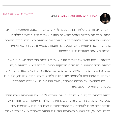
15/07/2025 בשעה 3:40 AM
אליהו - מומחה הגנה עצמית
הגיב:
האם ילדים צריכים ללמוד הגנה עצמית? זוהי שאלה חשובה שמעסיקה הורים
רבים. מחקרים מראים שידע והכשרה בהגנה עצמית יכולים לעזור לילדים
להרגיש בטוחים יותר ולהתמודד טוב יותר עם אירועים מאיימים. בתור מומחה
בתחום ההגנה העצמית, אני אספק לך תובנות מעמיקות על הנושא ואציע
צעדים מעשיים שהורים יכולים ליישם.
ראשית, ניתוח וידאו של אימוני הגנה עצמית לילדים הוא צעד חשוב. אפשר
לראות כיצד המאמנים מלמדים טכניקות בסיסיות כמו ביצוע תנועות הגנה
נכונות, תגובה מהירה לאיומים ושימוש נכון בכוח. ניתוח כזה יעזור להבין את
העקרונות המרכזיים ולהתאים אותם לגיל וליכולות של הילד. לדוגמה, ילדים בני
8 יוכלו להתאמן על בריחה מאחיזה, בעוד שילדים בני 12 יוכלו להתמקד
בטכניקות התקפה ספציפיות.
ניתוח דו"חות תרגול הוא גם כלי חשוב. מומלץ לבחון את המהירות שבה הילד
מגיב לאיומים, את דיוק התנועות שלו ואת היכולת להישאר רגוע תחת לחץ.
מדדים אלה יעזרו להעריך את ההתקדמות ולזהות תחומים שדורשים עוד
תרגול. למשל, ילד שמגיב במהירות של 0.8 שניות לאחיזת צוואר צריך לעבוד