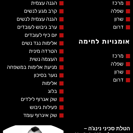
מרכז
הגנה עצמית
שפלה
קרב מגע לנשים
שרון
הגנה עצמית לנשים
דרום
ערב גיבוש לעובדים
יום כיף לעובדים
אומנויות לחימה
אלימות נגד נשים
הטרדה מינית
מרכז
העצמה נשית
שפלה
מניעת אלימות במשפחה
שרון
נוער בסיכון
דרום
אלימות
בלוג
שק אגרוף לילדים
פעילות גיבוש
שק איגרוף עומד
הטלת סכיני נינג'ה –