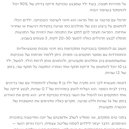
על מהירות תגובה, בעוד ילד שמבצע טכניקת זריקה בדיוק של 90% יכול
להתמקד בשיפור הכוח.
תרגול עם פרטנר או מול מראה הוא חיוני לשיפור הטכניקה. ילדים יוכלו
להתאמן על ביצוע נכון של מהלכים כמו פגיעה בנקודות רגישות או שחרור
אחיזות. המראה תעזור להם לתקן את התנוחה ואת הזווית של התנועות.
מומלץ לבצע תרגילים כאלה למשך 20-30 דקות, 3 פעמים בשבוע.
חשוב גם להתמקד בטכניקות מתקדמות כמו זיהוי סכנות פוטנציאליות
והתמודדות עם מספר תוקפים בו-זמנית. ניתן ללמוד מניתוח של טכניקות
שמשתמשים בהן אתלטים מקצועיים, ולהתאים אותן לרמת הילד. למשל, ילד
בן 10 יוכל להתאמן על זריקת תוקף אחד ואחריו התקפה על תוקף שני, בזמן
של 12 שניות.
דוגמה מעשית לכך היא מקרה של ילד בן 9 שנאלץ להתמודד עם שני בריונים
בדרך לבית הספר. הוא הצליח להגיב במהירות של 0.7 שניות, לבצע זריקה של
אחד התוקפים ואז להפיל את השני בעזרת טכניקת זרוע. הוא סיים את האירוע
בזמן של 14 שניות וללא פגיעה. מקרים כאלה מדגימים את החשיבות של
הכשרה מקצועית.
בתור טיפ מתקדם, אני ממליץ לשלב אלמנטים של יוגה ומדיטציה בתוכנית
האימונים. הדבר יעזור לילדים לפתח שליטה עצמית, ריכוז ואיזון רגשי –