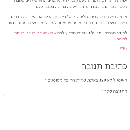
יכולות חיוניות בהתמודדות עם מצבי לחץ. מחקרים הראו שילדים שעברו
הכשרה כזו הגיבו בצורה מדודה ויעילה בהרבה במצבי סכנה.
אז מה הצעדים שהורים יכולים לנקוט? ראשית, הכירו את הילד שלכם ואת
הצרכים שלו. בחרו תוכנית אימונים מותאמת לגיל ולרמה. שלבו ניתוח וידאו
למידע מעמיק יותר על נושא זה ממליץ לקרוא
השפעת אימוני אומנויות
לחימה…
Reply
כתיבת תגובה
האימייל לא יוצג באתר.
שדות החובה מסומנים
*
התגובה שלך
*