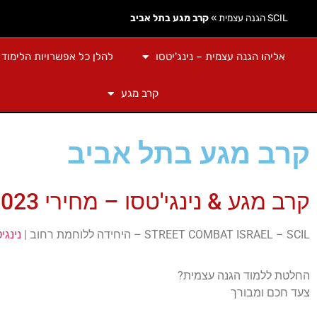
SCIL הגנה עצמית
»
קרב מגע בתל אביב
אליהו הגנה עצמית – נינג'יטסו
להלן כל אפשרויות הלימוד
קרב מגע
קרב מגע בתל אביב
קרב מגע & נינגי'טסו – מחירי 2023:
STREET COMBAT ISRAEL – SCIL – היחידה ללוחמת רחוב |
נינגי
החלטת ללמוד הגנה עצמית?
צעד חכם ומבורך