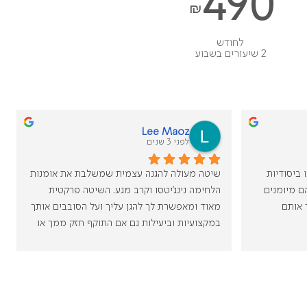
490
₪
לחודש
2 שיעורים בשבוע
Lee Maoz
לפני 3 שנים
אלי ודוד היו נהדרים! הם לימדו אותנו ביסודיות 
שיטה מעולה להגנה עצמית שמשלבת את אומנות 
עם הדגמות וזמן תרגול. היה ברור שהם מיומנים 
הלחימה נינג׳יטסו וקרב מגע. השיטה פרקטית 
ובעלי ניסיון ואני ממליץ בחום לשכור אותם 
מאוד ומאפשרת לך להגן עליך ועל הסובבים אותך 
במקצועיות וביעילות גם אם התוקף חזק ממך או 
מצוייד בנשק קל .
לומדים איך לסיים ארוע במינימום זמן ומינימום 
נפגעים .
מעבר לכך , המורה , אלי , הוא מורה מעולה- בעל 
המון סבלנות , ידע רב