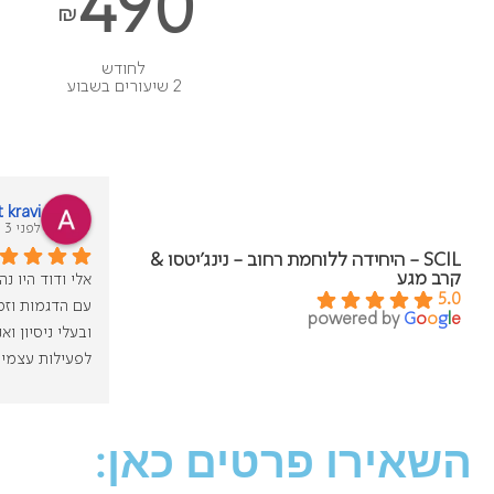
490
₪
לחודש
2 שיעורים בשבוע
 kravi
לפני 3 שנים
SCIL - היחידה ללוחמת רחוב - נינג'יטסו &
קרב מגע
5.0
powered by
G
o
o
g
l
e
לפעילות עצמית
איילת, עובדת 
השאירו פרטים כאן: