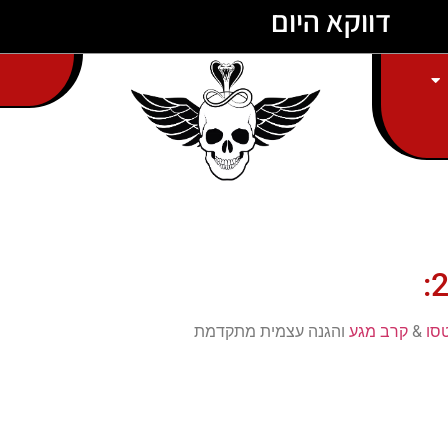
דווקא היום
מ
ר
ג
י
ש
א
טסו
&
קרב מגע
והגנה עצמית מתקדמת