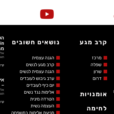
קרב מגע
נושאים חשובים
מת
אלי
תגו
מרכז
הגנה עצמית
שפלה
קרב מגע לנשים
קרא
שרון
הגנה עצמית לנשים
דרום
ערב גיבוש לעובדים
אי
יום כיף לעובדים
– 
אלי
אלימות נגד נשים
אומנויות
תגו
הטרדה מינית
קרא
העצמה נשית
לחימה
מניעת אלימות במשפחה