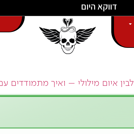
דווקא היום
מ
ר
ג
י
ש
א
בין איום מילולי – ואיך מתמודדים ע