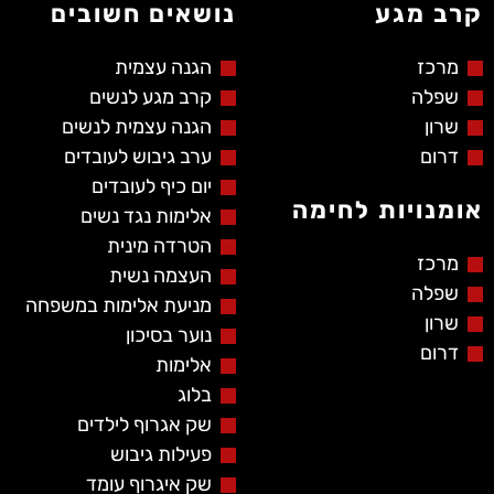
קרב מגע
נושאים חשובים
מרכז
הגנה עצמית
שפלה
קרב מגע לנשים
שרון
הגנה עצמית לנשים
דרום
ערב גיבוש לעובדים
יום כיף לעובדים
אומנויות לחימה
אלימות נגד נשים
הטרדה מינית
מרכז
העצמה נשית
שפלה
מניעת אלימות במשפחה
שרון
נוער בסיכון
דרום
אלימות
בלוג
שק אגרוף לילדים
פעילות גיבוש
שק איגרוף עומד