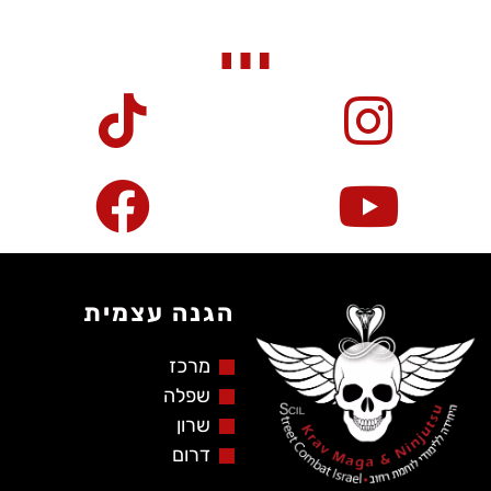
הגנה עצמית
מרכז
שפלה
שרון
דרום