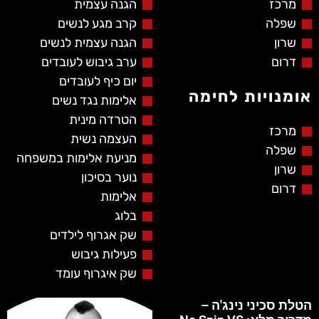
מרכז
הגנה עצמית
שפלה
קרב מגע לנשים
שרון
הגנה עצמית לנשים
דרום
ערב גיבוש לעובדים
יום כיף לעובדים
אומנויות לחימה
אלימות נגד נשים
הטרדה מינית
מרכז
העצמה נשית
שפלה
מניעת אלימות במשפחה
שרון
נוער בסיכון
דרום
אלימות
בלוג
שק אגרוף לילדים
פעילות גיבוש
שק איגרוף עומד
הטלת סכיני נינג'ה –